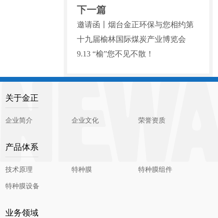
下一篇
邀请函丨烟台金正环保与您相约第
十九届榆林国际煤炭产业博览会
9.13 “榆”您不见不散！
关于金正
企业简介
企业文化
荣誉资质
产品体系
技术原理
特种膜
特种膜组件
特种膜设备
业务领域