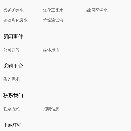
煤矿矿井水
煤化工废水
市政园区污水
钢铁焦化废水
垃圾渗滤液
新闻事件
公司新闻
媒体报道
采购平台
采购需求
联系我们
联系方式
招聘信息
下载中心