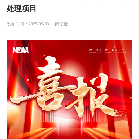
处理项目
发布时间：2025-09-03
|
阅读量：