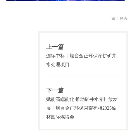
返回列表
上一篇
连续中标丨烟台金正环保深耕矿井
水处理项目
下一篇
赋能高端能化 推动矿井水零排放发
展丨烟台金正环保闪耀亮相2025榆
林国际煤博会