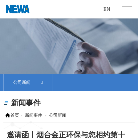
EN
公司新闻
新闻事件
首页
新闻事件
公司新闻
>
>
邀请函丨烟台金正环保与您相约第十