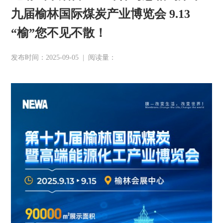
九届榆林国际煤炭产业博览会 9.13
“榆”您不见不散！
发布时间：2025-09-05
|
阅读量：